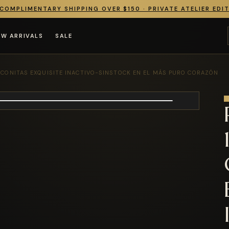
COMPLIMENTARY SHIPPING OVER $150 · PRIVATE ATELIER EDI
EW ARRIVALS
SALE
RCONITAS EXQUISITE INACTIVO-SINSTOCK EN EL MÁS PURO CORAZÓN