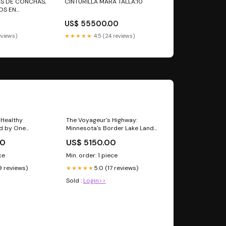
ES DE CONCHAS,
CINTURILLA MARA TALLA:10
RAZON
US$ 55500.00
reviews)
★★★★★
4.5 (24 reviews)
 Healthy
The Voyageur's Highway:
ed by One
Minnesota's Border Lake Land
f Cooking in a
laptops-y-desktops
00
US$ 5150.00
A Cookbook asus
ce
Min. order: 1 piece
9 reviews)
5.0 (17 reviews)
★★★★★
Sold :
Login>>