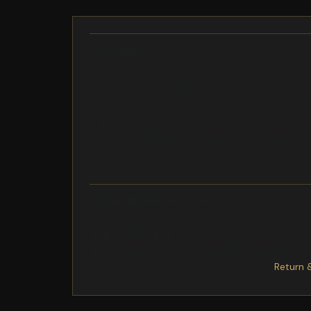
Description
en el más puro corazón de la isla
8mm perla redonda blanca
Collar corto de 48cm en plata bañada en oro d
Collar corto de 2 vueltas de 45cm en plata
Pendientes Perla 12mm y Lazo de Circonitas Exq
redondas blancas de 12mm y circonitas. La cole
Pendientes que equilibran brillo y pureza con ca
Exchange/Return Notes
We offer a
30-day
return/exchange service af
Final sale items
are not eligible for returns 
To process your return/exchange,
please co
Please click here for more details>>>
Return 