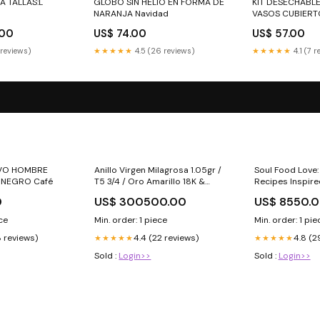
A TALLAS:L
GLOBO SIN HELIO EN FORMA DE
KIT DESECHABL
NARANJA Navidad
VASOS CUBIERTOS EN
TORNASOL CO
.00
US$ 74.00
US$ 57.00
 reviews)
★★★★★
4.5 (26 reviews)
★★★★★
4.1 (7 
IVO HOMBRE
Anillo Virgen Milagrosa 1.05gr /
Soul Food Love:
mina NEGRO Café
T5 3/4 / Oro Amarillo 18K &
Recipes Inspir
Peso (gr):1.05
Hundred Years o
0
US$ 300500.00
US$ 8550.
Black Family: 
ece
Min. order: 1 piece
Min. order: 1 pie
8 reviews)
4.4 (22 reviews)
4.8 (2
★★★★★
★★★★★
Sold :
Login>>
Sold :
Login>>