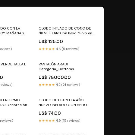
DO CON LA
GLOBO INFLADO DE CONO DE
OY, MAÑANA Y
NIEVE Estilo:Con helio *Solo en
eaños
Guadalajara
US$ 125.00
 reviews)
★★★★★
4.6 (5 reviews)
VERDE TALLA:L
PANTALÓN ARABI
Categoria_Bottoms
00
US$ 78000.00
 reviews)
★★★★★
4.2 (21 reviews)
JI ENFERMO
GLOBO DE ESTRELLA AÑO
RO Decoración
NUEVO INFLADO CON HELIO
Estilo:Sin helio
US$ 74.00
 reviews)
★★★★★
4.9 (15 reviews)