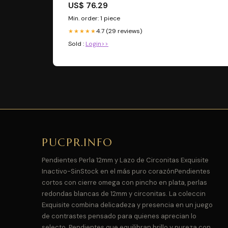
US$ 76.29
Min. order: 1 piece
4.7 (29 reviews)
★★★★★
Sold :
Login>>
PUCPR.INFO
Pendientes Perla 12mm y Lazo de Circonitas Exquisite
Inactivo-SinStock en el más puro corazónPendientes
cortos con cierre omega con pincho en plata, perlas
redondas blancas de 12mm y circonitas. La coleccin
Exquisite combina delicadeza y presencia en un juego
de contrastes pensado para quienes aprecian lo
selecto. Pendientes que equilibran brillo y pureza con