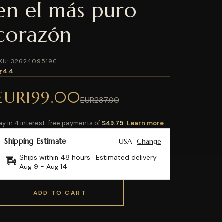
en el más puro
corazón
KU: 32624095190
4.4
EUR199.00
EUR237.00
ay in 4 interest-free payments of
$49.75
Learn more
Shipping Estimate
USA
Change
Ships within 48 hours · Estimated delivery
Aug 9
-
Aug 14
ADD TO CART