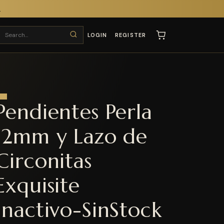
T
LOGIN
REGISTER
Pendientes Perla
12mm y Lazo de
Circonitas
Exquisite
Inactivo-SinStock