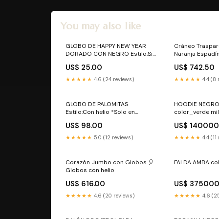
You may also like
GLOBO DE HAPPY NEW YEAR
Cráneo Traspar
DORADO CON NEGRO Estilo:Sin
Naranja Espad
helio
700ml #mezca
US$ 25.00
US$ 742.50
★★★★★
4.6 (24 reviews)
★★★★★
4.4 (8 
GLOBO DE PALOMITAS
HOODIE NEGRO
Estilo:Con helio *Solo en
color_verde mil
Guadalajara
US$ 98.00
US$ 140000
★★★★★
5.0 (12 reviews)
★★★★★
4.4 (11
Corazón Jumbo con Globos 🎈
FALDA AMBA col
Globos con helio
US$ 616.00
US$ 375000
★★★★★
4.6 (20 reviews)
★★★★★
4.6 (2