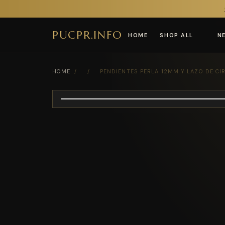
PUCPR.INFO
HOME
SHOP ALL
N
HOME
/
/
PENDIENTES PERLA 12MM Y LAZO DE CI