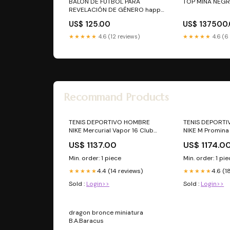
BALÓN DE FUTBOL PARA
TOP MINA NEGR
REVELACIÓN DE GÉNERO happy
birthday
US$ 125.00
US$ 137500
★★★★★
4.6 (12 reviews)
★★★★★
4.6 (6
Recommand Products
TENIS DEPORTIVO HOMBRE
TENIS DEPORT
NIKE Mercurial Vapor 16 Club
NIKE M Pro
NEGRO AZUL Niña Sandalia
US$ 1137.00
US$ 1174.0
Min. order: 1 piece
Min. order: 1 pi
4.4 (14 reviews)
4.6 (1
★★★★★
★★★★★
Sold :
Login>>
Sold :
Login>>
dragon bronce miniatura
B.A.Baracus