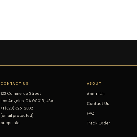
CONTACT US
ABOUT
123 Commerce Street
About Us
Los Angeles, CA 90015, USA
Contact Us
+1 (323) 325-2832
FAQ
[email protected]
pucpr.info
Track Order