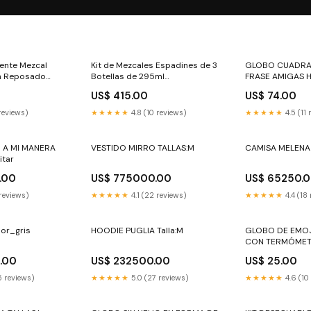
ente Mezcal
Kit de Mezcales Espadines de 3
GLOBO CUADRA
ín Reposado
Botellas de 295ml
FRASE AMIGAS H
ldepechuga
#mezcalabocado
SIEMPRE Cumpl
US$ 415.00
US$ 74.00
reviews)
★★★★★
4.8 (10 reviews)
★★★★★
4.5 (11
 A MI MANERA
VESTIDO MIRRO TALLAS:M
CAMISA MELENA 
itar
.00
US$ 775000.00
US$ 65250.
 reviews)
★★★★★
4.1 (22 reviews)
★★★★★
4.4 (18
or_gris
HOODIE PUGLIA Talla:M
GLOBO DE EMO
CON TERMÓMET
.00
US$ 232500.00
US$ 25.00
5 reviews)
★★★★★
5.0 (27 reviews)
★★★★★
4.6 (10