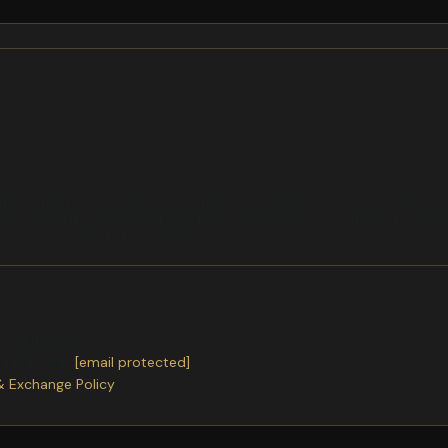
e 18k
uisite Inactivo-SinStock en el más puro corazónPendientes cortos c
ccin Exquisite combina delicadeza y presencia en un juego de contr
rcter, sin necesidad de ostentacin.
ter receiving.
or exchanges.
ntact us
at
[email protected]
& Exchange Policy