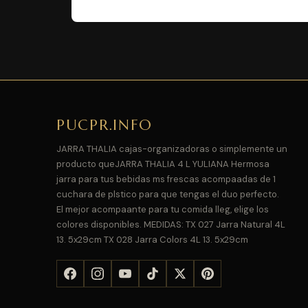
PUCPR.INFO
JARRA THALIA cajas-organizadoras o simplemente un
producto queJARRA THALIA 4 L YULIANA Hermosa
jarra para tus bebidas ms frescas acompaadas de 1
cuchara de plstico para que tengas el duo perfecto.
El mejor acompaante para tu comida lleg, elige los
colores disponibles. MEDIDAS: TX 027 Jarra Natural 4L
13. 5x29cm TX 028 Jarra Colors 4L 13. 5x29cm