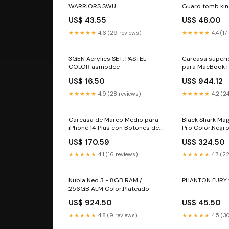
WARRIORS SWU
Guard tomb ki
US$ 43.55
US$ 48.00
★★★★★
4.6 (29 reviews)
★★★★★
4.4 (17
3GEN Acrylics SET: PASTEL
Carcasa superi
COLOR asmodee
para MacBook P
Finales 2021) (
US$ 16.50
US$ 944.12
(Plata) Botone
A04E
★★★★★
4.9 (28 reviews)
★★★★★
4.2 (2
Carcasa de Marco Medio para
Black Shark Mag
iPhone 14 Plus con Botones de
Pro Color:Negr
Encendido y Volumen (Version
US$ 170.59
US$ 324.50
Internacional) Azul Cable Flex
de Encendido Moto G6
★★★★★
4.1 (16 reviews)
★★★★★
4.7 (2
Nubia Neo 3 - 8GB RAM /
PHANTON FURY 
256GB ALM Color:Plateado
US$ 924.50
US$ 45.50
★★★★★
4.8 (9 reviews)
★★★★★
4.5 (3