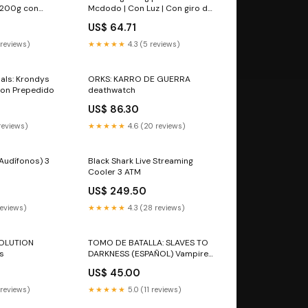
 200g con
Mcdodo | Con Luz | Con giro de
a Samsung
90 grados en conector flex
US$ 64.71
para iPhone
 reviews)
★★★★★
4.3 (5 reviews)
als: Krondys
ORKS: KARRO DE GUERRA
ion Prepedido
deathwatch
US$ 86.30
 reviews)
★★★★★
4.6 (20 reviews)
(Audífonos) 3
Black Shark Live Streaming
Cooler 3 ATM
US$ 249.50
reviews)
★★★★★
4.3 (28 reviews)
VOLUTION
TOMO DE BATALLA: SLAVES TO
s
DARKNESS (ESPAÑOL) Vampire
Counts
US$ 45.00
 reviews)
★★★★★
5.0 (11 reviews)