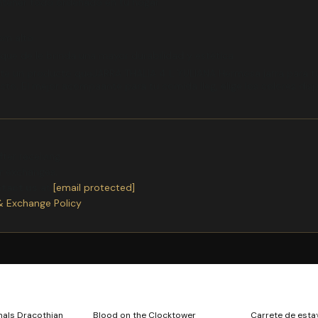
tener todo ordenado en tu hogar
cm alto
 que de le brinda una mayor durabilidad y estética
te un producto queJARRA THALIA 4 L YULIANA Hermosa jarra para t
to. El mejor acompaante para tu comida lleg, elige los colores disp
ter receiving.
or exchanges.
ntact us
at
[email protected]
& Exchange Policy
nals Dracothian
Blood on the Clocktower
Carrete de est