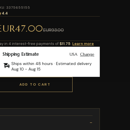
KU: 3375655155
4.4
EUR47.00
EUR93.00
ay in 4 interest-free payments of
$11.75
Learn more
Shipping Estimate
USA
Change
Ships within 48 hours · Estimated delivery
Aug 10
-
Aug 15
ADD TO CART