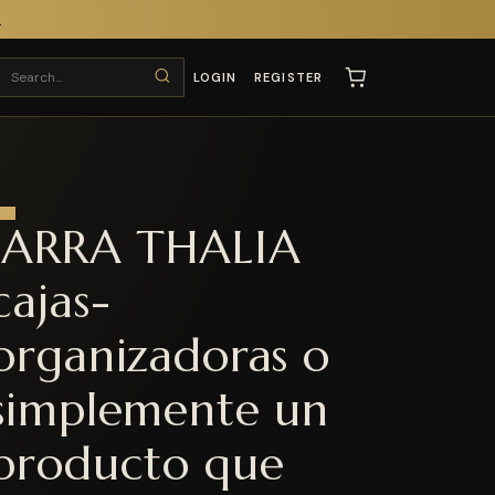
T
LOGIN
REGISTER
JARRA THALIA
cajas-
organizadoras o
simplemente un
producto que