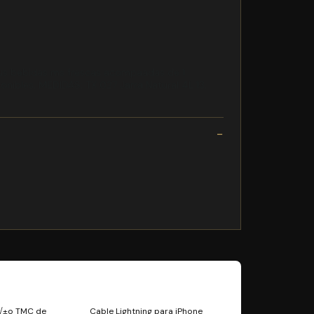
us bebidas ms frescas acompaadas de 1
onibles. MEDIDAS: TX 027 Jarra Natural 4L 13.
a√±o TMC de
Cable Lightning para iPhone