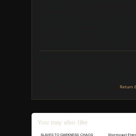
o simplemente un producto que te permita man
pinturas artísticas
Dimensiones: 40 cm ancho × 59 cm largo × 85 
Hecha de fibra de polipropileno en color blanco
JARRA THALIA cajas-organizadoras o simplemen
cuchara de plstico para que tengas el duo perfec
5x29cm TX 028 Jarra Colors 4L 13. 5x29cm
Exchange/Return Notes
We offer a
30-day
return/exchange service af
Final sale items
are not eligible for returns 
To process your return/exchange,
please co
Please click here for more details>>>
Return 
You may also like
SLAVES TO DARKNESS: CHAOS
Stormcast Eter