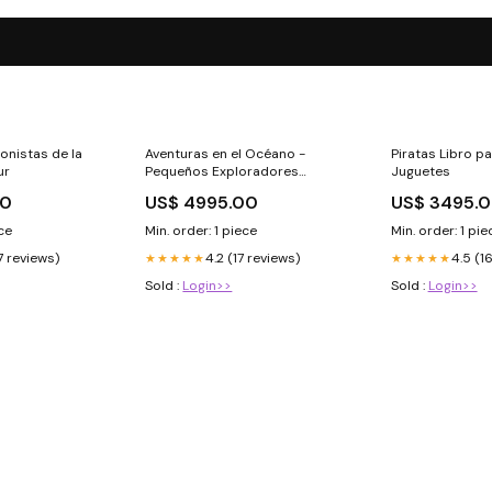
onistas de la
Aventuras en el Océano -
Piratas Libro p
ur
Pequeños Exploradores
Juguetes
Singapur
00
US$ 4995.00
US$ 3495.
ece
Min. order: 1 piece
Min. order: 1 pie
7 reviews)
4.2 (17 reviews)
4.5 (1
★★★★★
★★★★★
Sold :
Login>>
Sold :
Login>>