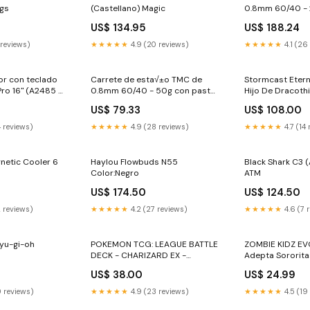
ngs
(Castellano) Magic
0.8mm 60/40 -
pasta 55 Anten
US$ 134.95
US$ 188.24
Galaxy
 reviews)
★★★★★
4.9 (20 reviews)
★★★★★
4.1 (26
or con teclado
Carrete de esta√±o TMC de
Stormcast Etern
ro 16" (A2485 /
0.8mm 60/40 - 50g con pasta
Hijo De Dracoth
Teclado US)
55 6s
US$ 79.33
US$ 108.00
s para Samsung
4 reviews)
★★★★★
4.9 (28 reviews)
★★★★★
4.7 (14
netic Cooler 6
Haylou Flowbuds N55
Black Shark C3 
o
Color:Negro
ATM
US$ 174.50
US$ 124.50
2 reviews)
★★★★★
4.2 (27 reviews)
★★★★★
4.6 (7 
yu-gi-oh
POKEMON TCG: LEAGUE BATTLE
ZOMBIE KIDZ E
DECK - CHARIZARD EX -
Adepta Sororita
ESPAÑOL asmodee
US$ 38.00
US$ 24.99
0 reviews)
★★★★★
4.9 (23 reviews)
★★★★★
4.5 (19