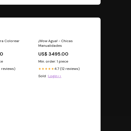
ara Colorear
¡Wow Agua! - Chicas
Manualidades
00
US$ 3495.00
ce
Min. order: 1 piece
6 reviews)
4.7 (12 reviews)
★★★★★
Sold :
Login>>