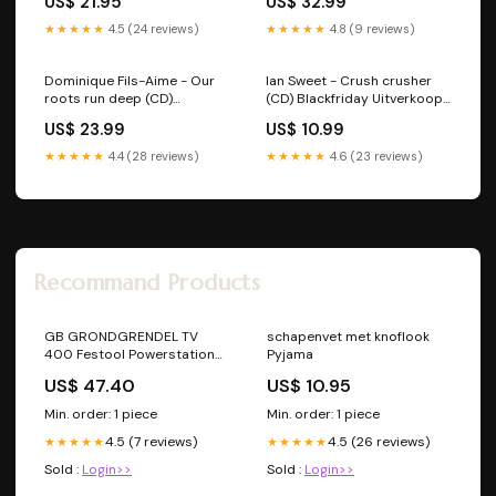
US$ 21.95
US$ 32.99
★★★★★
4.5 (24 reviews)
★★★★★
4.8 (9 reviews)
Dominique Fils-Aime - Our
Ian Sweet - Crush crusher
roots run deep (CD)
(CD) Blackfriday Uitverkoop
Instrumental
Reggae
US$ 23.99
US$ 10.99
★★★★★
4.4 (28 reviews)
★★★★★
4.6 (23 reviews)
Recommand Products
GB GRONDGRENDEL TV
schapenvet met knoflook
400 Festool Powerstation
Pyjama
Cashback
US$ 47.40
US$ 10.95
Min. order: 1 piece
Min. order: 1 piece
4.5 (7 reviews)
4.5 (26 reviews)
★★★★★
★★★★★
Sold :
Login>>
Sold :
Login>>