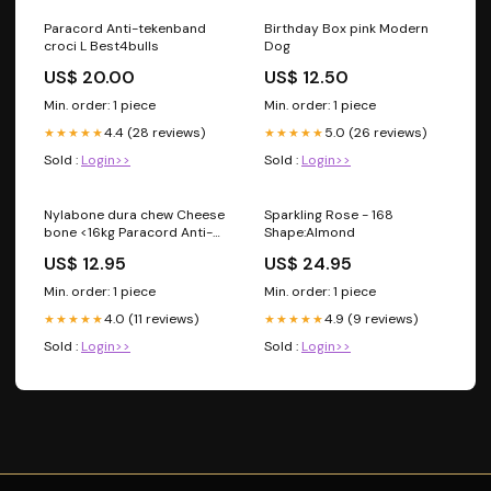
Paracord Anti-tekenband
Birthday Box pink Modern
croci L Best4bulls
Dog
US$ 20.00
US$ 12.50
Min. order: 1 piece
Min. order: 1 piece
4.4 (28 reviews)
5.0 (26 reviews)
★★★★★
★★★★★
Sold :
Login>>
Sold :
Login>>
Nylabone dura chew Cheese
Sparkling Rose - 168
bone <16kg Paracord Anti-
Shape:Almond
Tekenband
US$ 12.95
US$ 24.95
Min. order: 1 piece
Min. order: 1 piece
4.0 (11 reviews)
4.9 (9 reviews)
★★★★★
★★★★★
Sold :
Login>>
Sold :
Login>>