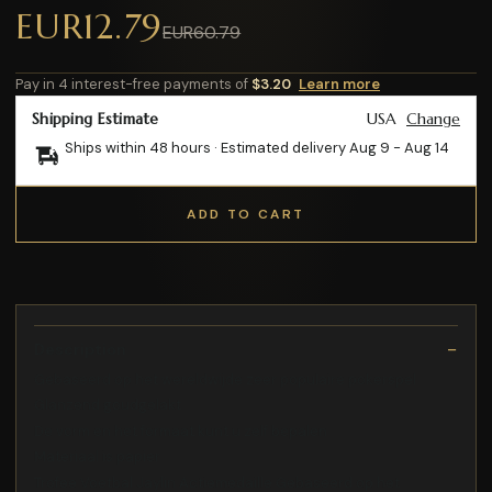
EUR12.79
EUR60.79
Pay in 4 interest-free payments of
$3.20
Learn more
Shipping Estimate
USA
Change
Ships within 48 hours · Estimated delivery
Aug 9
-
Aug 14
ADD TO CART
Description
Gebaseerd op het wereldwijde zeer populaire pokerspel
Glanzend goudgelakt
De vorm en het formaat kunt u zelf bepalen
Materiaal is papier
Trofee Voetbal Jaylin Actiemedaille Gebaseerd op het