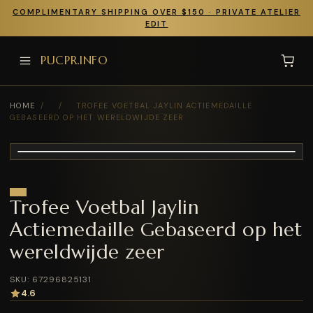
COMPLIMENTARY SHIPPING OVER $150 · PRIVATE ATELIER
EDIT
PUCPR.INFO
HOME
/
/
TROFEE VOETBAL JAYLIN ACTIEMEDAILLE
GEBASEERD OP HET WERELDWIJDE ZEER
Trofee Voetbal Jaylin
Actiemedaille Gebaseerd op het
wereldwijde zeer
SKU: 67296825131
4.6