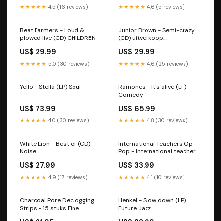
★★★★★
4.5 (16 reviews)
★★★★★
4.6 (5 reviews)
Beat Farmers - Loud &
Junior Brown - Semi-crazy
plowed live (CD) CHILDREN
(CD) uitverkoop
Nederlands/World
US$ 29.99
US$ 29.99
★★★★★
5.0 (30 reviews)
★★★★★
4.6 (25 reviews)
Yello - Stella (LP) Soul
Ramones - It's alive (LP)
Comedy
US$ 73.99
US$ 65.99
★★★★★
4.0 (30 reviews)
★★★★★
4.8 (30 reviews)
White Lion - Best of (CD)
International Teachers Op
Noise
Pop - International teachers
of pop (LP) PORTUGEES
US$ 27.99
US$ 33.99
★★★★★
4.9 (17 reviews)
★★★★★
4.1 (10 reviews)
Charcoal Pore Declogging
Henkel - Slow down (LP)
Strips - 15 stuks Fine
Future Jazz
Accoutrements