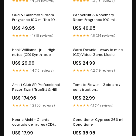
★★★★★
4.4 (24 reviews)
★★★★★
4.3 (13 reviews)
Oud & Cashmere Room
Grapefruit & Rosemary
Fragrance 100 ml Top 10
Room Fragrance 100 ml
Baardbalsem
Anthony
US$ 49.95
US$ 49.95
★★★★★
4.1 (16 reviews)
★★★★★
4.8 (24 reviews)
Hank Williams -jr.- - High
Gord Downie - Away is mine
notes (CD) Synth-pop
(CD) Video Game Music
US$ 29.99
US$ 24.99
★★★★★
4.4 (15 reviews)
★★★★★
4.2 (19 reviews)
Artist Club SR Professional
Tomato Flower - Gold arc /
Razor Zwart Truefitt & Hill
construction
(muziekcassette) ITALIAANS
US$ 174.95
US$ 22.99
★★★★★
4.2 (30 reviews)
★★★★★
4.1 (14 reviews)
Houria Aichi - Chants
Conditioner Cypress 266 ml
courtois de l'aures (CD)
Conditioner
SOUNDTRACK
US$ 17.99
US$ 35.95