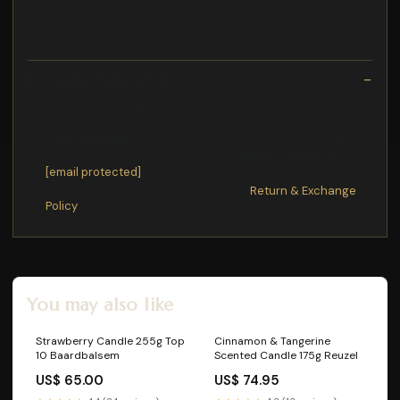
wereldwijde zeerModerne solide zilverkleurige voet op zwart
marmeren sokkel. Kunststof voetbal doorsnee 8 cm. *Gratis
graveren voor alle orders via de HSA shop.
Exchange/Return Notes
We offer a
30-day
return/exchange service after
receiving.
Final sale items
are not eligible for returns or exchanges.
To process your return/exchange,
please contact us
at
[email protected]
Please click here for more details>>>
Return & Exchange
Policy
You may also like
Strawberry Candle 255g Top
Cinnamon & Tangerine
10 Baardbalsem
Scented Candle 175g Reuzel
US$ 65.00
US$ 74.95