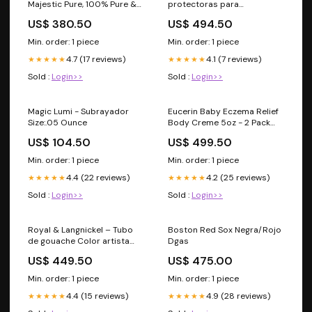
Majestic Pure, 100% Pure &
protectoras para
Natural Massage and Carrier
motocross y bicicleta de
US$ 380.50
US$ 494.50
oil, 16 fl oz Ice
montaña, MX y MTB Racing
(Kombat, lente dorada
Min. order: 1 piece
Min. order: 1 piece
verdadera) Rosa/Rebel Fun.
4.7 (17 reviews)
4.1 (7 reviews)
★★★★★
★★★★★
Sold :
Login>>
Sold :
Login>>
Magic Lumi - Subrayador
Eucerin Baby Eczema Relief
Size:.05 Ounce
Body Creme 5oz - 2 Pack
Refined
US$ 104.50
US$ 499.50
Min. order: 1 piece
Min. order: 1 piece
4.4 (22 reviews)
4.2 (25 reviews)
★★★★★
★★★★★
Sold :
Login>>
Sold :
Login>>
Royal & Langnickel – Tubo
Boston Red Sox Negra/Rojo
de gouache Color artista
Dgas
pintura, 12 ml, 24-Pack
US$ 449.50
US$ 475.00
Color:Paquete de 24
unidades
Min. order: 1 piece
Min. order: 1 piece
4.4 (15 reviews)
4.9 (28 reviews)
★★★★★
★★★★★