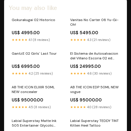
You may also like
Gokurakugai 02 Historico
Vanitas No Carter 08 Yu-Gi-
Oh!
US$ 4995.00
US$ 5495.00
★★★★★
4.1 (8 reviews)
★★★★★
4.3 (21 reviews)
Gantz:E 02 Girls´ Last Tour
El Sistema de Autosalvacion
del Villano Escoria 02 ed
Especial Somos Quintillizas
US$ 6995.00
US$ 24995.00
★★★★★
4.2 (25 reviews)
★★★★★
4.6 (30 reviews)
AB THE ICON ELIXIR 50ML
AB THE ICON EDP 50ML NEW
NEW concealer
vogue
US$ 95000.00
US$ 95000.00
★★★★★
4.5 (8 reviews)
★★★★★
4.0 (28 reviews)
Labial Superstay Matte Ink
Labial Superstay TEDDY TINT
505 Entertainer Glycolic
Kitten Heel Tattoo
Gloss