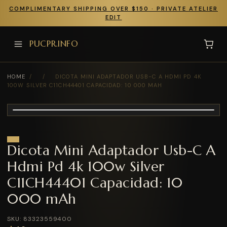
COMPLIMENTARY SHIPPING OVER $150 · PRIVATE ATELIER
EDIT
PUCPR.INFO
HOME
/
/
DICOTA MINI ADAPTADOR USB-C A HDMI PD 4K
100W SILVER C11CH44401 CAPACIDAD: 10 000 MAH
Dicota Mini Adaptador Usb-C A
Hdmi Pd 4k 100w Silver
C11CH44401 Capacidad: 10
000 mAh
SKU: 83323559400