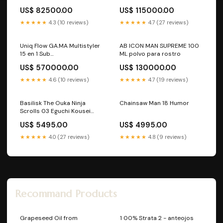
US$ 82500.00
US$ 115000.00
★★★★★
4.3 (10 reviews)
★★★★★
4.7 (27 reviews)
Uniq Flow GA.MA Multistyler
AB ICON MAN SUPREME 100
15 en 1 Sub
ML polvo para rostro
Categoría_Cabello Opaco
US$ 570000.00
US$ 130000.00
★★★★★
4.6 (10 reviews)
★★★★★
4.7 (19 reviews)
Basilisk The Ouka Ninja
Chainsaw Man 18 Humor
Scrolls 03 Eguchi Kousei
(PEYO)
US$ 5495.00
US$ 4995.00
★★★★★
4.0 (27 reviews)
★★★★★
4.8 (9 reviews)
Recommand Products
Grapeseed Oil from
1 00% Strata 2 - anteojos