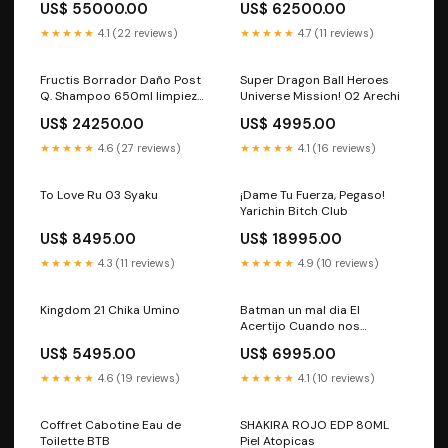
US$ 55000.00
US$ 62500.00
★★★★★
4.1 (22 reviews)
★★★★★
4.7 (11 reviews)
Fructis Borrador Daño Post
Super Dragon Ball Heroes
Q. Shampoo 650ml limpieza
Universe Mission! 02 Arechi
profunda
US$ 24250.00
US$ 4995.00
★★★★★
4.6 (27 reviews)
★★★★★
4.1 (16 reviews)
To Love Ru 03 Syaku
¡Dame Tu Fuerza, Pegaso!
Yarichin Bitch Club
US$ 8495.00
US$ 18995.00
★★★★★
4.3 (11 reviews)
★★★★★
4.9 (10 reviews)
Kingdom 21 Chika Umino
Batman un mal dia El
Acertijo Cuando nos
despedimos de las
US$ 5495.00
US$ 6995.00
bicicletas
★★★★★
4.6 (19 reviews)
★★★★★
4.1 (10 reviews)
Coffret Cabotine Eau de
SHAKIRA ROJO EDP 80ML
Toilette BTB
Piel Atopicas