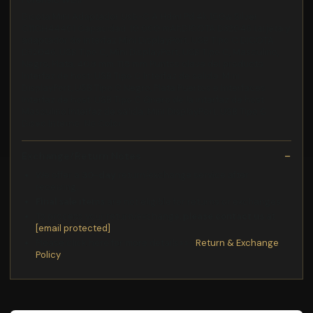
Dicota Mini Adaptador Usb-C A Hdmi Pd 4k 100w Silver
C11CH44401 Capacidad: 10 000 mAhDICOTA D32046 tarjeta y
adaptador de interfaz Mini DisplayPort, USB Tipo C DICOTA
D32046, USB Tipo C, Mini DisplayPort, USB Tipo C, Masculino,
Negro, Plata, 40,8 mm, 11,5 mm Puntos clave del producto
Interfaz de host: USB Tipo C Interfaz de salida: Mini
DisplayPort, USB Tipo C Negro, Plata Puertos e Interfaces
Interfaz de host: USB Tipo C Gnero de la interfaz de host:
Masculino Interfaz de salida: Mini DisplayPort, USB Tipo C
Diseo Interno: No Color
Exchange/Return Notes
We offer a
30-day
return/exchange service after
receiving.
Final sale items
are not eligible for returns or exchanges.
To process your return/exchange,
please contact us
at
[email protected]
Please click here for more details>>>
Return & Exchange
Policy