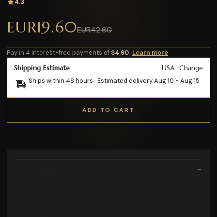
4.3
EUR19.60
EUR42.60
Pay in 4 interest-free payments of
$4.90
Learn more
Shipping Estimate
USA
Change
Ships within 48 hours · Estimated delivery
Aug 10
-
Aug 15
ADD TO CART
Description
Capacidad: 10 000 mAh
Makita D-74778 fresadora Juego de fresas
QTS 5: ¡rápido
Forensic WDR