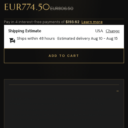
EUR774.50
EUR806.50
Pay in 4 interest-free payments of
$193.62
Learn more
Shipping Estimate
USA
Change
Ships within 48 hours · Estimated delivery
Aug 10
-
Aug 15
ADD TO CART
Description
La large gamme du puissant Upstreet 5 permet aux cyclistes
d'imaginer leurs propres aventures en vélo électrique
5" Pneus Schwalbe Nobby Nic (65-584) Freins Disques |
Hydrauliques Marque transmission SRAM Modèle transmission
NX Nombre de vitesses 12 Transmission Chaîne
Vitesse maximale 25 km/h Caractéristiques électriques