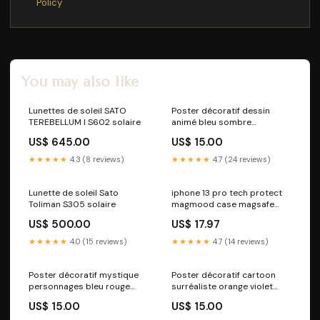
Policy
You may also like
Lunettes de soleil SATO
Poster décoratif dessin
TEREBELLUM I S602 solaire
animé bleu sombre
mystérieux chambre
US$ 645.00
US$ 15.00
cimetière nuit fantastique
épée créatures format
★★★★★
4.3 (8 reviews)
★★★★★
4.7 (24 reviews)
poster walking dead
Lunette de soleil Sato
iphone 13 pro tech protect
Toliman S305 solaire
magmood case magsafe
compatible spring floral
US$ 500.00
US$ 17.97
PIM_CategoryId_907
★★★★★
4.0 (15 reviews)
★★★★★
4.7 (14 reviews)
Poster décoratif mystique
Poster décoratif cartoon
personnages bleu rouge
surréaliste orange violet
orange salon chambre
artistique créatif bureau
US$ 15.00
US$ 15.00
ambiance magique épique
atelier rêveur mystérieux