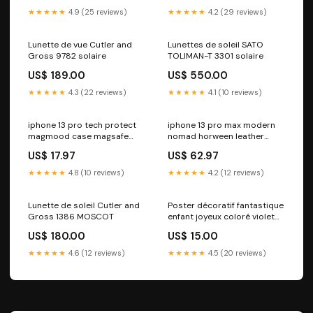
tendance Size:12" x 18"
★★★★★
4.9 (25 reviews)
★★★★★
4.2 (29 reviews)
Lunette de vue Cutler and
Lunettes de soleil SATO
Gross 9782 solaire
TOLIMAN-T 3301 solaire
US$ 189.00
US$ 550.00
★★★★★
4.3 (22 reviews)
★★★★★
4.1 (10 reviews)
iphone 13 pro tech protect
iphone 13 pro max modern
magmood case magsafe
nomad horween leather
compatible white daisy
case magsafe compatible
US$ 17.97
US$ 62.97
PIM_CategoryId_2966
brown PIM_CategoryId_1656
★★★★★
4.8 (10 reviews)
★★★★★
4.2 (12 reviews)
Lunette de soleil Cutler and
Poster décoratif fantastique
Gross 1386 MOSCOT
enfant joyeux coloré violet
rose chambre aventure
US$ 180.00
US$ 15.00
créatures cape étoilé
planète Size:12" x 18"
★★★★★
4.6 (12 reviews)
★★★★★
4.5 (20 reviews)