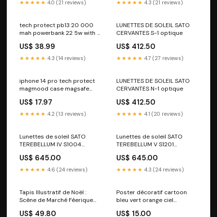
qualité premium Paper:Matte
paysage 30x46 Size:12" x 18"
★★★★★
4.0 (21 reviews)
★★★★★
4.3 (21 reviews)
tech protect pb13 20 000
LUNETTES DE SOLEIL SATO
mah powerbank 22 5w with 2
CERVANTES S-1 optique
x usb a 1 x usb c grey
US$ 38.99
US$ 412.50
PIM_CategoryId_1562
★★★★★
4.3 (14 reviews)
★★★★★
4.7 (27 reviews)
iphone 14 pro tech protect
LUNETTES DE SOLEIL SATO
magmood case magsafe
CERVANTES N-1 optique
compatible spring floral
US$ 17.97
US$ 412.50
PIM_CategoryId_2374
★★★★★
4.2 (13 reviews)
★★★★★
4.1 (20 reviews)
Lunettes de soleil SATO
Lunettes de soleil SATO
TEREBELLUM IV S1004
TEREBELLUM V S1201
optique
MOSCOT
US$ 645.00
US$ 645.00
★★★★★
4.6 (24 reviews)
★★★★★
4.3 (24 reviews)
Tapis Illustratif de Noël :
Poster décoratif cartoon
Scène de Marché Féerique
bleu vert orange ciel
pour Ambiance Féérique
futuriste mystique salon
US$ 49.80
US$ 15.00
Unique poster klimt
chambre enfant design