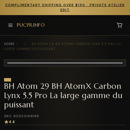
COMPLIMENTARY SHIPPING OVER $150 · PRIVATE ATELIER
EDIT
PUCPR.INFO
HOME
/
/
BH ATOM 29 BH ATOMX CARBON LYNX 5.5 PRO LA
LARGE GAMME DU PUISSANT
BH Atom 29 BH AtomX Carbon
Lynx 5.5 Pro La large gamme du
puissant
SKU: 90353149198
4.4