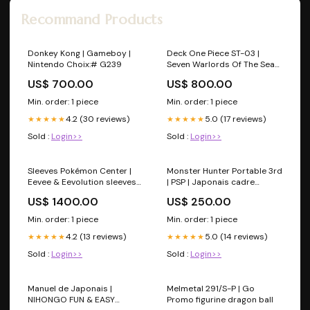
Recommand Products
Donkey Kong | Gameboy |
Deck One Piece ST-03 |
Nintendo Choix:# G239
Seven Warlords Of The Sea
Starter sm11a
US$ 700.00
US$ 800.00
Min. order: 1 piece
Min. order: 1 piece
4.2 (30 reviews)
5.0 (17 reviews)
★★★★★
★★★★★
Sold :
Login>>
Sold :
Login>>
Sleeves Pokémon Center |
Monster Hunter Portable 3rd
Eevee & Eevolution sleeves
| PSP | Japonais cadre
pokémon
Pokémon
US$ 1400.00
US$ 250.00
Min. order: 1 piece
Min. order: 1 piece
4.2 (13 reviews)
5.0 (14 reviews)
★★★★★
★★★★★
Sold :
Login>>
Sold :
Login>>
Manuel de Japonais |
Melmetal 291/S-P | Go
NIHONGO FUN & EASY
Promo figurine dragon ball