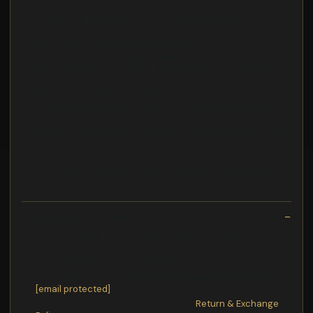
Batterie D'origine Capacité batterie 500 Wh (guide
d'autonomie) Nombre de cycles de charge de la batterie 36
Marque moteur Bosch Modèle moteur Performance Line CX
Position moteur Pédalier Couple moteur 75 Nm
Caractéristiques mécaniques Taille des roues 29" Pneus
Maxxis Rekon (66-622) Freins Disques | Hydrauliques Marque
transmission Shimano Modèle transmission Deore Nombre de
vitesses 10 Transmission Chaîne
Caractéristiques Marque Lapierre Modèle Overvolt Trekking
600 Couleur Gris Année 2019 Kilométrage 791 km Taille S
(idéal pour des personnes entre 165 et 180 cm) Type de cadre
Fermé Tube de selle 47 cm Poids 23 kg Usage Ville
BH Atom 29 BH AtomX Carbon Lynx 5.5 Pro La large gamme du
puissantUn VTT abordable, d'un bon rapport qualit prix, qui se
rvlera polyvalent dans les sous bois.
Exchange/Return Notes
We offer a
30-day
return/exchange service after
receiving.
Final sale items
are not eligible for returns or exchanges.
To process your return/exchange,
please contact us
at
[email protected]
Please click here for more details>>>
Return & Exchange