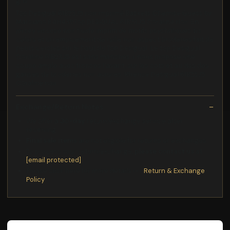
gris
Top Desigual 61B23J5 noir imprimé Baskets Chemise Guess by
Marciano 84H439Top DESIGUAL 61B23J5 Coraline Noir. En
jersey viscose noir fluide imprim de motifs psychdliques trs
colors et un empicement de rsille noir aspect broderies fait de
petits cercles sur le haut du Top Desigual. Le top Desigual
Coraline 61B23J5 est sans manches, il nous propose une
coupe ample avec fronces l'avant, sur les cots et au dos des
ganses de broderies noir ajoures. Rfrence Desigual 61B23J5
Coraline noir.
Exchange/Return Notes
We offer a
30-day
return/exchange service after
receiving.
Final sale items
are not eligible for returns or exchanges.
To process your return/exchange,
please contact us
at
[email protected]
Please click here for more details>>>
Return & Exchange
Policy