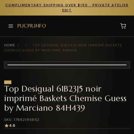
COMPLIMENTARY SHIPPING OVER $150 · PRIVATE ATELIER
EDIT
PUCPR.INFO
HOME
/
/
TOP DESIGUAL 61B23J5 NOIR IMPRIMÉ BASKETS
CHEMISE GUESS BY MARCIANO 84H439
Top Desigual 61B23J5 noir
imprimé Baskets Chemise Guess
by Marciano 84H439
SKU: 17882195852
4.6