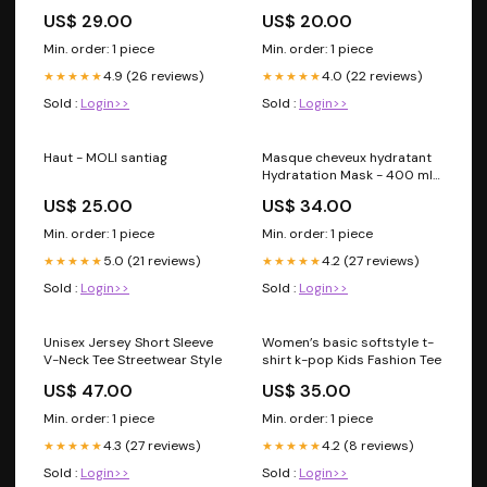
Office Decor, K-Pop Merch,
US$ 29.00
US$ 20.00
Cute Mousepad for Fans,
Ideal for Birthdays
Min. order: 1 piece
Min. order: 1 piece
#nelvkpop Shape:Rectangle
4.9 (26 reviews)
4.0 (22 reviews)
★★★★★
★★★★★
Sold :
Login>>
Sold :
Login>>
Haut - MOLI santiag
Masque cheveux hydratant
Hydratation Mask - 400 ml
FIN_DE_SAISON_HOMME
US$ 25.00
US$ 34.00
Min. order: 1 piece
Min. order: 1 piece
5.0 (21 reviews)
4.2 (27 reviews)
★★★★★
★★★★★
Sold :
Login>>
Sold :
Login>>
Unisex Jersey Short Sleeve
Women’s basic softstyle t-
V-Neck Tee Streetwear Style
shirt k-pop Kids Fashion Tee
US$ 47.00
US$ 35.00
Min. order: 1 piece
Min. order: 1 piece
4.3 (27 reviews)
4.2 (8 reviews)
★★★★★
★★★★★
Sold :
Login>>
Sold :
Login>>