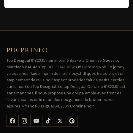
PUCPR.INFO
Top Desigual 61B23J5 noir imprimé Baskets Chemise Guess by
Marciano 84H439Top DESIGUAL 61B23J5 Coraline Noir. En jersey
viscose noir fluide imprim de motifs psychdliques trs colors et un
empicement de rsille noir aspect broderies fait de petits cercles
sur le haut du Top Desigual. Le top Desigual Coraline 61B23J5 est
sans manches, il nous propose une coupe ample avec fronces
l'avant, sur les cots et au dos des ganses de broderies noir
ajoures. Rfrence Desigual 61B23J5 Coraline noir.