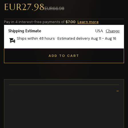
EUR27.98
EUR66.98
Pay in 4 interest-free payments of
$7.00
Learn more
Shipping Estimate
USA
Change
Ships within 48 hours · Estimated delivery
Aug 11
-
Aug 16
ADD TO CART
Description
Chemise Guess by Marciano 84H439 noir
Gilet La Fée Maraboutée FA1343
son col classique et sa fermeture boutonnée
Liu Jo vous présente ses sneakers Wonder 35 BA3091PX0790
embellies d'empiècements en jean avec imprimé et en daim