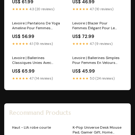
US$ 61.99
US$ 46.99
★★★★★
4.3 (20 reviews)
★★★★★
4.7 (10 reviews)
Levoire | Pantalons De Yoga
Levoire | Blazer Pour
Ameline Pour Femmes
Femmes Élégant Pour Le
Taille:S
Travail Et Les Loisirs
US$ 56.99
US$ 72.99
231114DisplayF
★★★★★
4.1 (19 reviews)
★★★★★
4.7 (9 reviews)
Levoire | Ballerines
Levoire | Ballerines Simples
Classiques Unies Avec
Pour Femmes En Velours
Sangle Taille:41.5
Respirant Taille:35.5
US$ 65.99
US$ 45.99
★★★★★
4.7 (14 reviews)
★★★★★
5.0 (24 reviews)
Recommand Products
Haut - LIA robe courte
K-Pop Universe Desk Mouse
Pad, Gamer Gift, Home