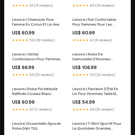
★★★★★
4.1 (13 reviews)
★★★★★
4.5 (24 reviews)
Levoire | Chemisier Pour
Levoire | Pull Confortable
Femme En Coton Et Lin Avec
Pour Femmes Pour Les
Motif D'Oiseau Et De
Jours Frais Taille:XS
US$ 60.99
US$ 60.99
Branche Femme Bodysuit
★★★★★
5.0 (30 reviews)
★★★★★
4.1 (9 reviews)
Levoire | Glitter
Levoire | Robe De
Combinaison Pour Femmes
Demoiselle D'Honneur
Taille:XL
Penelope Królewski Taille:M
US$ 66.99
US$ 106.99
★★★★★
5.0 (15 reviews)
★★★★★
5.0 (23 reviews)
Levoire | Robe Portefeuille
Levoire | Pantalon D'Été En
Raffinée Couleur:Blanc
Lin Pour Hommes Taille:XL
US$ 60.99
US$ 54.99
★★★★★
4.7 (7 reviews)
★★★★★
4.6 (10 reviews)
Levoire | Essentielle Ziporah
Levoire | T-Shirt Sportif Pour
Robe בגדי נשים
Le Quotidien Grandes
Vestes