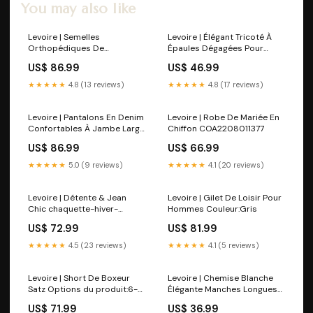
You may also like
Levoire | Semelles
Levoire | Élégant Tricoté À
Orthopédiques De
Épaules Dégagées Pour
Protection Taille:40
L'Automne Fall coat
US$ 86.99
US$ 46.99
★★★★★
4.8 (13 reviews)
★★★★★
4.8 (17 reviews)
Levoire | Pantalons En Denim
Levoire | Robe De Mariée En
Confortables À Jambe Large
Chiffon COA2208011377
Taille:2XL
US$ 86.99
US$ 66.99
★★★★★
5.0 (9 reviews)
★★★★★
4.1 (20 reviews)
Levoire | Détente & Jean
Levoire | Gilet De Loisir Pour
Chic chaquette-hiver-
Hommes Couleur:Gris
chaude-ai
US$ 72.99
US$ 81.99
★★★★★
4.5 (23 reviews)
★★★★★
4.1 (5 reviews)
Levoire | Short De Boxeur
Levoire | Chemise Blanche
Satz Options du produit:6-
Élégante Manches Longues
Pack Braun + 2 Gratuit
Spitzea Taille:S
US$ 71.99
US$ 36.99