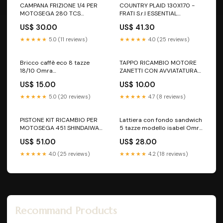
CAMPANA FRIZIONE 1/4 PER
COUNTRY PLAID 130X170 -
MOTOSEGA 280 TCS
FRATI S.r.l ESSENTIAL
SHINDAIWA Programmatori a
VELLUTO TRAPUNTA
US$ 30.00
US$ 41.30
corrente
MATRIMONAILE
★★★★★
5.0 (11 reviews)
★★★★★
4.0 (25 reviews)
Bricco caffè eco 8 tazze
TAPPO RICAMBIO MOTORE
18/10 Omra
ZANETTI CON AVVIATATURA
8008096984060
ESTERNA Saracinesche in
US$ 15.00
US$ 10.00
PVC
★★★★★
5.0 (20 reviews)
★★★★★
4.7 (8 reviews)
PISTONE KIT RICAMBIO PER
Lattiera con fondo sandwich
MOTOSEGA 451 SHINDAIWA
5 tazze modello isabel Omra
Compressori e accessori
450C
US$ 51.00
US$ 28.00
★★★★★
4.0 (25 reviews)
★★★★★
4.2 (18 reviews)
Recommand Products