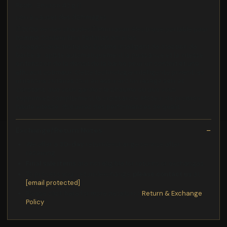
Poids : Environ 42 g (1
non à causer des dommages
💥2026 ventes chaudes💥Mini rasoir électrique portable pour
homme Couleur:Noir Parfaites pour les
voyagesCaractristiques Systme intelligent de dtection de
barbe ai: ajuste automatiquement la puissance et la vitesse
en fonction de la densit de la barbe pour un confort et une
efficacit optimaux. Cette technologie intelligente prvient les
irritations cutanes tout en assurant un rasage serr et
constant, que vous gardiez le chaume ou que vous
supprimiez compltement la croissance. Moteur de prcision
haute vitesse: dcouvrez des performances de qualit
Exchange/Return Notes
We offer a
30-day
return/exchange service after
receiving.
Final sale items
are not eligible for returns or exchanges.
To process your return/exchange,
please contact us
at
[email protected]
Please click here for more details>>>
Return & Exchange
Policy