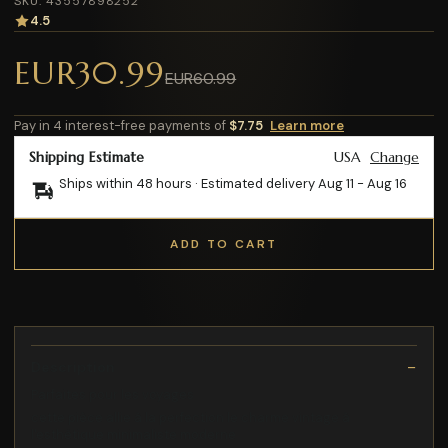
SKU: 43557898252
4.5
EUR30.99
EUR60.99
Pay in 4 interest-free payments of
$7.75
Learn more
Shipping Estimate
USA
Change
Ships within 48 hours · Estimated delivery
Aug 11
-
Aug 16
ADD TO CART
Description
Parfaites pour les voyages
cette pièce allie à la perfection le charme vintage à
l'esthétique minimaliste moderne