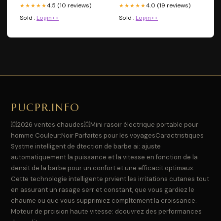
4.5 (10 reviews)
4.0 (19 reviews)
★★★★★
★★★★★
Sold :
Login>>
Sold :
Login>>
PUCPR.INFO
💥2026 ventes chaudes💥Mini rasoir électrique portable pour
homme Couleur:Noir Parfaites pour les voyagesCaractristiques
Systme intelligent de dtection de barbe ai: ajuste
automatiquement la puissance et la vitesse en fonction de la
densit de la barbe pour un confort et une efficacit optimaux.
Cette technologie intelligente prvient les irritations cutanes tout
en assurant un rasage serr et constant, que vous gardiez le
chaume ou que vous supprimiez compltement la croissance.
Moteur de prcision haute vitesse: dcouvrez des performances