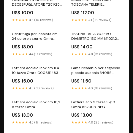
DECESPUGLIATORE T251/252
TOSCANA TELERIE
SHINDAIWA ECHO
Colore:Bianco
US$ 10.00
US$ 112.00
Abbacchiatori elettrici e
batteria
★★★★★
4.3 (16 reviews)
★★★★★
4.1 (16 reviews)
Centrifuga per insalata cm
TESTINA TAP & GO EVO
24 colore azzurro Omra
DIAMETRO 130 MM M10X1,25
1001101600006UBI-NEG
FEMMINA SX M8X1,25 MA
US$ 18.00
US$ 14.00
Accessori per
decespugliatori
★★★★★
4.4 (17 reviews)
★★★★★
4.8 (15 reviews)
Lattiera acciaio inox cm 11.4
Lama ricambio per segaccio
10 tazze Omra C00651483
piccolo ausonia 34055
Trattorini tagliaerba
US$ 15.00
US$ 11.50
★★★★★
4.3 (30 reviews)
★★★★★
4.0 (18 reviews)
Lattiera acciaio inox cm 10,2
Lattiera eco 5 tazze 18/10
8 tazze Omra
Omra 8670UB-NEG
8008204791399
US$ 13.00
US$ 13.00
★★★★★
4.3 (17 reviews)
★★★★★
4.9 (23 reviews)