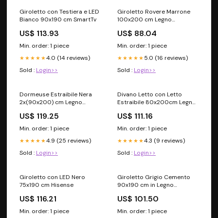
Giroletto con Testiera e LED
Giroletto Rovere Marrone
Bianco 90x190 cm SmartTv
100x200 cm Legno
Multistrato e Metallo vida-xl
US$ 113.93
US$ 88.04
Min. order: 1 piece
Min. order: 1 piece
4.0 (14 reviews)
5.0 (16 reviews)
★★★★★
★★★★★
Sold :
Login>>
Sold :
Login>>
Dormeuse Estraibile Nera
Divano Letto con Letto
2x(90x200) cm Legno
Estraibile 80x200cm Legno
Massello di Pino vida-xl
Massello Pino SmartTv
US$ 119.25
US$ 111.16
Min. order: 1 piece
Min. order: 1 piece
4.9 (25 reviews)
4.3 (9 reviews)
★★★★★
★★★★★
Sold :
Login>>
Sold :
Login>>
Giroletto con LED Nero
Giroletto Grigio Cemento
75x190 cm Hisense
90x190 cm in Legno
Multistrato SmartTv
US$ 116.21
US$ 101.50
Min. order: 1 piece
Min. order: 1 piece