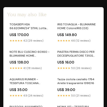
You may also like
TOSASIEPI HSA
IRIS TOVAGLIA - BLUMARINE
86.620MM/24" STIHL Lotta
HOME Colore:IRIS (03)
alle zanzare
US$ 170.00
US$ 149.80
★★★★★
4.2 (29 reviews)
★★★★★
4.6 (12 reviews)
NOTE BLU CUSCINO 60X60 -
PIASTRA FERMA DISCO PER
BLUMARINE HOME
DECESPUGLIATORE T310S
Colore:PERLA (1)
SHINDAIWA Oleomac
US$ 138.00
US$ 16.00
Idropulitrici
★★★★★
4.1 (18 reviews)
★★★★★
5.0 (26 reviews)
AQUARIUS RUNNER -
Tazza ciotola cestello 1784
TESSITURA TOSCANA
Ariete trasparente 139ID16
TELERIE Taglia:45X170
US$ 35.00
US$ 39.00
★★★★★
4.9 (24 reviews)
★★★★★
5.0 (21 reviews)
PULEGGIA AVVIAMENTO
MOMA X12 - TESSITURA