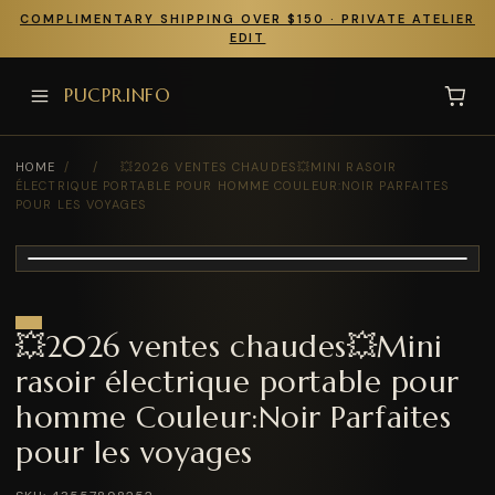
COMPLIMENTARY SHIPPING OVER $150 · PRIVATE ATELIER
EDIT
PUCPR.INFO
HOME
/
/
💥2026 VENTES CHAUDES💥MINI RASOIR
ÉLECTRIQUE PORTABLE POUR HOMME COULEUR:NOIR PARFAITES
POUR LES VOYAGES
💥2026 ventes chaudes💥Mini
rasoir électrique portable pour
homme Couleur:Noir Parfaites
pour les voyages