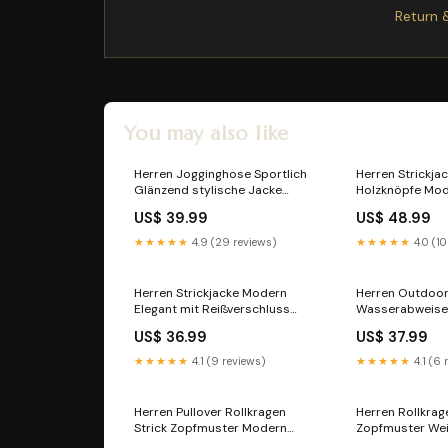
Please click here for more details>>>
Return 
You may also like
Herren Jogginghose Sportlich
Herren Strickja
Glänzend stylische Jacke
Holzknöpfe Mod
Frauen
US$ 39.99
US$ 48.99
★★★★★
4.9 (29 reviews)
★★★★★
4.0 (10
Herren Strickjacke Modern
Herren Outdoor
Elegant mit Reißverschluss
Wasserabweisen
Farbe:Weinrot
Größe:M
US$ 36.99
US$ 37.99
★★★★★
4.1 (9 reviews)
★★★★★
4.1 (6 
Herren Pullover Rollkragen
Herren Rollkrag
Strick Zopfmuster Modern
Zopfmuster Wei
shop6913824hh39j1
Größe:M