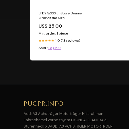
LFDY SiXXXth Store Beanie
Größe:One Size
US$ 25.00
Min. order: 1 piece
4.0 (13 reviews)
★★★★★
Sold :
Login>>
PUCPR.INFO
Audi A3 Achsträger Motorträger Hilfsrahmen
Fahrschemel vorne toyota HYUNDAI ELANTRA 3
Stufenheck XDAUDI A3 ACHSTRGER MOTORTRGER