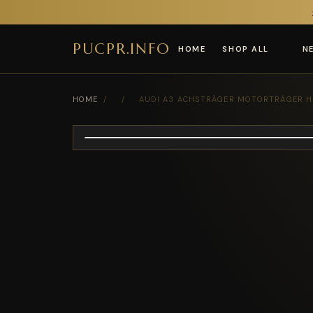
PUCPR.INFO
HOME
SHOP ALL
N
HOME
/
/
AUDI A3 ACHSTRÄGER MOTORTRÄGER H