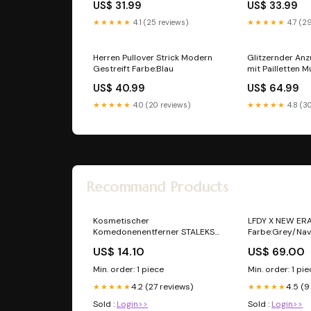
US$ 31.99
US$ 33.99
★★★★★
4.1 (25 reviews)
★★★★★
4.7 (2
Herren Pullover Strick Modern
Glitzernder Anz
Gestreift Farbe:Blau
mit Pailletten M
Farbe:Rot
US$ 40.99
US$ 64.99
★★★★★
4.0 (20 reviews)
★★★★★
4.8 (3
Recommand Products
Kosmetischer
LFDY X NEW ERA
Komedonenentferner STALEKS
Farbe:Grey/Na
EXPERT 21 Typ 4 –
US$ 14.10
US$ 69.00
doppelseitiger
Porenausdrücker mit spitzem
Min. order: 1 piece
Min. order: 1 pi
Haken und Ausdrückschlaufe
4.2 (27 reviews)
4.5 (9
Look 11
★★★★★
★★★★★
Sold :
Login>>
Sold :
Login>>