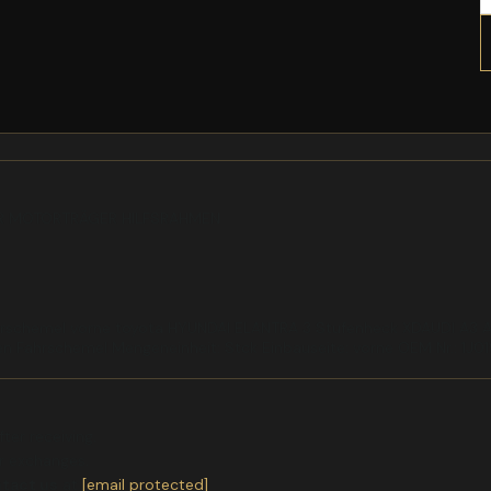
ER MOTORTRÄGER HILFSRAHMEN
Fahrschemel vorne toyota HYUNDAI ELANTRA 3 Stufenheck XDAUDI
en Fahrschemel Mengeneinheit: Stck Einbauseite: vorne OEM Nr.: 1J0
ter receiving.
or exchanges.
ntact us
at
[email protected]