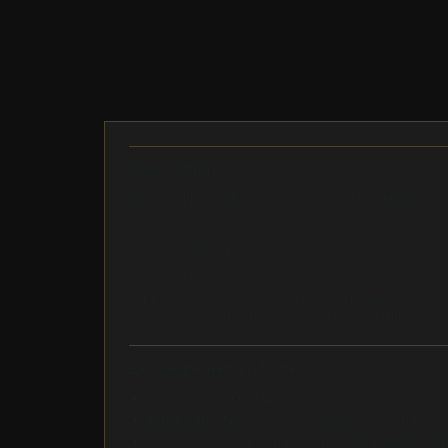
Description
HYUNDAI ELANTRA 3 Stufenheck XD ACHSTRÄG
2K0615424C
Länge: 1060mm
2083301307
Audi A3 Achsträger Motorträger Hilfsrahmen 
Lieferumfang: 1x Achstrger Motortrger Hilfsrahm
Exchange/Return Notes
We offer a
30-day
return/exchange service af
Final sale items
are not eligible for returns 
To process your return/exchange,
please co