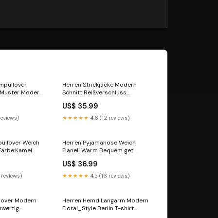
enpullover
Herren Strickjacke Modern
 Muster Modern
Schnitt Reißverschluss
Farbe:Braun
US$ 35.99
reviews)
★★★★★
4.6 (12 reviews)
ullover Weich
Herren Pyjamahose Weich
Farbe:Kamel
Flanell Warm Bequem get
dressed up
US$ 36.99
 reviews)
★★★★★
4.5 (16 reviews)
llover Modern
Herren Hemd Langarm Modern
hwertig
Floral_Style Berlin T-shirt
Herren