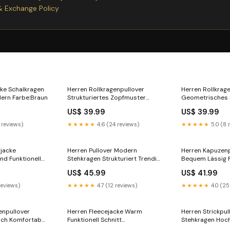
& Exchange Policy
cke Schalkragen
Herren Rollkragenpullover
Herren Rollkrag
ern Farbe:Braun
Strukturiertes Zopfmuster
Geometrisches
Baumwolle Farbe:Khaki
Schwarz 251027
US$ 39.99
US$ 39.99
 reviews)
★★★★★
4.6 (24 reviews)
★★★★★
5.0 (8 
jacke
Herren Pullover Modern
Herren Kapuzenp
d Funktionell
Stehkragen Strukturiert Trendig
Bequem Lässig 
Farbe:Grün
US$ 45.99
US$ 41.99
reviews)
★★★★★
4.7 (12 reviews)
★★★★★
4.0 (25
enpullover
Herren Fleecejacke Warm
Herren Strickpu
ch Komfortabel
Funktionell Schnitt
Stehkragen Hoc
shop1369093639496
Farbe:Schwarz