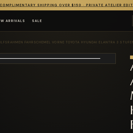
COMPLIMENTARY SHIPPING OVER $150 · PRIVATE ATELIER EDI
EW ARRIVALS
SALE
ILFSRAHMEN FAHRSCHEMEL VORNE TOYOTA HYUNDAI ELANTRA 3 STUFE