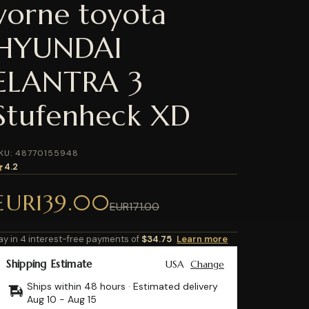
vorne toyota
HYUNDAI
ELANTRA 3
Stufenheck XD
KU: 48770155948
4.2
EUR139.00
EUR171.00
ay in 4 interest-free payments of
$34.75
Learn more
Shipping Estimate
USA
Change
Ships within 48 hours · Estimated delivery
Aug 10
-
Aug 15