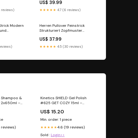
US$ 39.99
 reviews)
★★★★★
4.7 (6 reviews)
 Strick Modern
Herren Pullover Feinstrick
 und
Strukturiert Zopfmuster
 Women dress
Elegант Farbe:Bordeaux
US$ 37.99
reviews)
★★★★★
4.5 (30 reviews)
r Shampoo &
Kinetics SHIELD Gel Polish
t 2x650ml –
#625 GET COZY 15ml –
ege-Duo für
bernsteinfarben UV Nagellack,
US$ 15.20
ndes &
HEMA-frei Look 7
r Look 4
ce
Min. order: 1 piece
3 reviews)
4.6 (19 reviews)
★★★★★
Sold :
Login>>