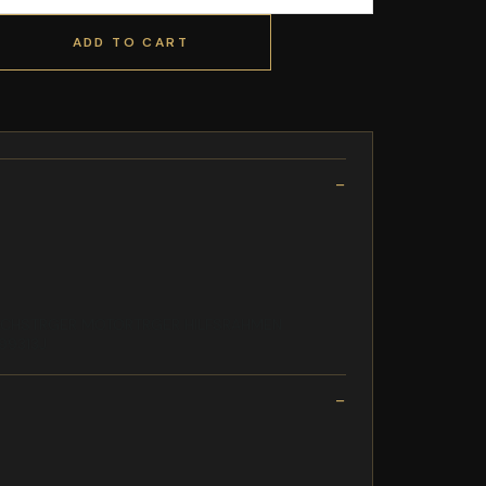
ADD TO CART
 A3 ACHSTRGER MOTORTRGER HILFSRAHMEN
199313J