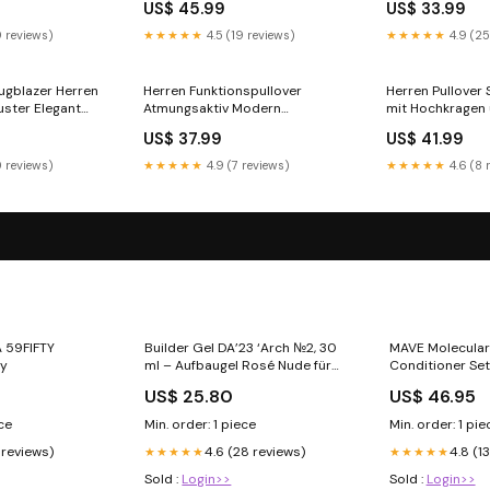
US$ 45.99
US$ 33.99
9 reviews)
★★★★★
4.5 (19 reviews)
★★★★★
4.9 (25
ugblazer Herren
Herren Funktionspullover
Herren Pullover
uster Elegant
Atmungsaktiv Modern
mit Hochkragen
Reißverschluss Farbe:Schwarz
Reißverschluss
US$ 37.99
US$ 41.99
0 reviews)
★★★★★
4.9 (7 reviews)
★★★★★
4.6 (8 
 59FIFTY
Builder Gel DA’23 ‘Arch №2, 30
MAVE Molecula
vy
ml – Aufbaugel Rosé Nude für
Conditioner Se
French, Babyboomer &
Sulfatfreies Pfl
US$ 25.80
US$ 46.95
elegante Nagelarchitektur no-
kräftiges, gesu
discount
glänzendes Haa
ece
Min. order: 1 piece
Min. order: 1 pie
 reviews)
4.6 (28 reviews)
4.8 (1
★★★★★
★★★★★
Sold :
Login>>
Sold :
Login>>