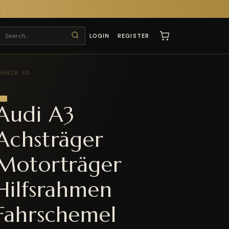
T
LOGIN
REGISTER
NHECK XD
Audi A3
Achsträger
Motorträger
Hilfsrahmen
Fahrschemel