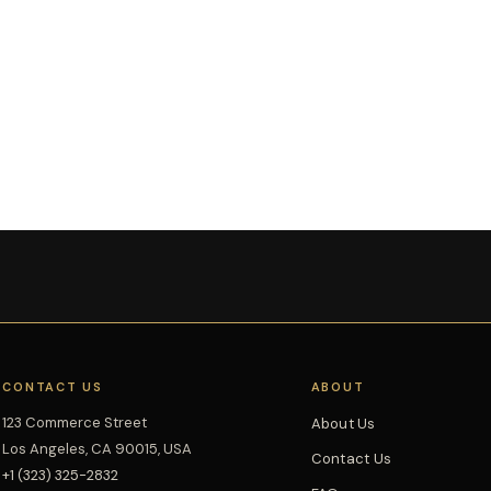
CONTACT US
ABOUT
123 Commerce Street
About Us
Los Angeles, CA 90015, USA
Contact Us
+1 (323) 325-2832