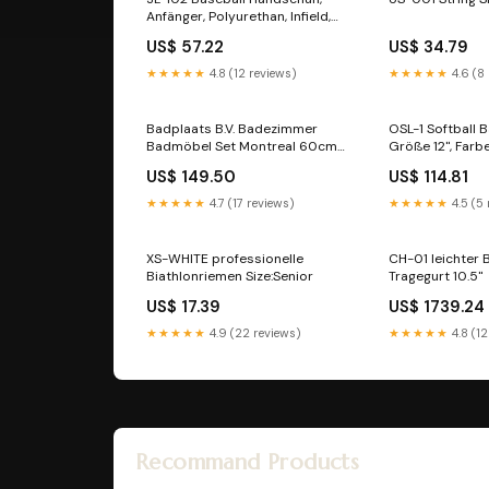
Anfänger, Polyurethan, Infield,
Grösse 10,2(inch) Hand
US$ 57.22
US$ 34.79
auswählen:RH-rechts für die
Linkshänder (Handschuh wird
★★★★★
4.8 (12 reviews)
★★★★★
4.6 (8
an der rechten Hand getragen)
Badplaats B.V. Badezimmer
OSL-1 Softball 
Badmöbel Set Montreal 60cm
Größe 12", Farbe
Waschbecken Braun Eiche -
Stück (1 Dutzen
US$ 149.50
US$ 114.81
Unterschrank Hochschrank
Waschtisch Möbel LeadsaiL
★★★★★
4.7 (17 reviews)
★★★★★
4.5 (5
XS-WHITE professionelle
CH-01 leichter 
Biathlonriemen Size:Senior
Tragegurt 10.5"
US$ 17.39
US$ 1739.24
★★★★★
4.9 (22 reviews)
★★★★★
4.8 (12
Recommand Products