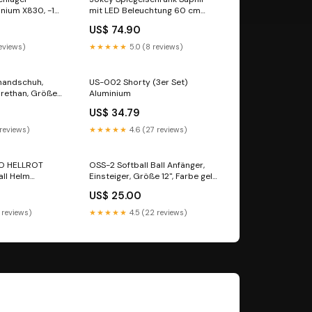
nium X830, -12
mit LED Beleuchtung 60 cm
breit, Kunststoff Spiegelschrank
US$ 74.90
in Bahamabeige, inkl. Steckdose
Razer
reviews)
★★★★★
5.0 (8 reviews)
handschuh,
US-002 Shorty (3er Set)
urethan, Größe
Aluminium
S-03
US$ 34.79
 reviews)
★★★★★
4.6 (27 reviews)
VO HELLROT
OSS-2 Softball Ball Anfänger,
ll Helm
Einsteiger, Größe 12", Farbe gelb
2 Stück junior
US$ 25.00
 reviews)
★★★★★
4.5 (22 reviews)