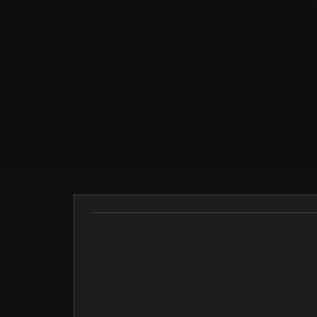
Description
Und außerdem
gesund und in einer unerschöpflichen Variations
ist das tatsächlich kein Problem
was für eine Farbe