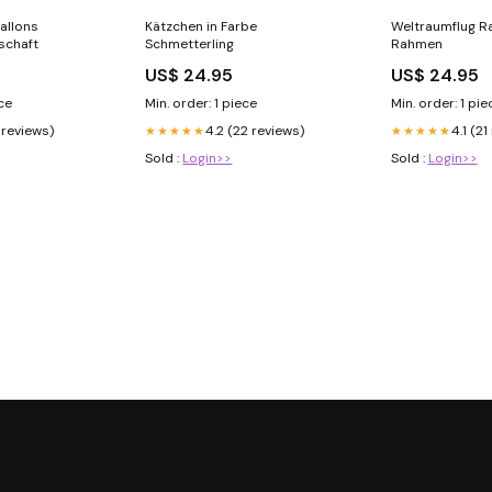
allons
Kätzchen in Farbe
Weltraumflug R
schaft
Schmetterling
Rahmen
US$ 24.95
US$ 24.95
ece
Min. order: 1 piece
Min. order: 1 pie
 reviews)
4.2 (22 reviews)
4.1 (21
★★★★★
★★★★★
Sold :
Login>>
Sold :
Login>>