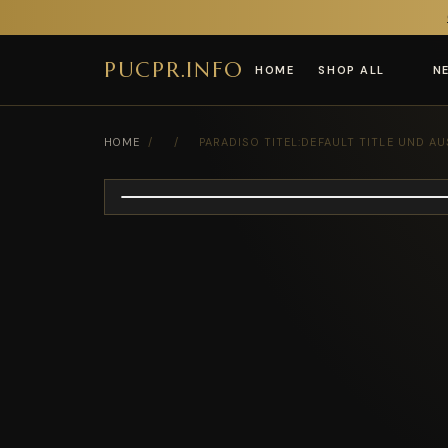
PUCPR.INFO
HOME
SHOP ALL
N
HOME
/
/
PARADISO TITEL:DEFAULT TITLE UND AU