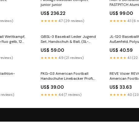
junior junior
FASTPITCH Alumi
Größe:34
US$ 236.22
US$ 99.00
 reviews)
★★★★★
4.7 (29 reviews)
★★★★★
4.1 (6 
Ball Wettkampf,
GBSL-3 Baseball Leder Jugend
JL-120 Baseball
 fluo gelb, 12
Set, Handschuh & Ball, (SL-
Außenfeld, Poly
d) short
110,LL-1) Hand auswählen:RH-
12,5", Rot GLAS
US$ 59.00
US$ 40.59
rechts für die Linkshänder
(Handschuh wird an der rechten
 reviews)
★★★★★
4.9 (21 reviews)
★★★★★
4.1 (22
Hand getragen)
Biathlon-
FKG-03 American Football
REVE Visier RE
Handschuhe Linebacker Profi,
American Footba
LB,RB,TE, Weiß M
biathlon
US$ 39.00
US$ 33.63
 reviews)
★★★★★
4.4 (7 reviews)
★★★★★
4.0 (23