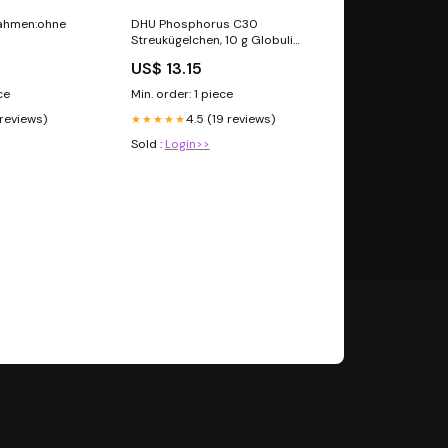
ahmen:ohne
DHU Phosphorus C30
Streukügelchen, 10 g Globuli
LUP
US$ 13.15
ce
Min. order: 1 piece
 reviews)
4.5 (19 reviews)
★★★★★
Sold :
Login>>