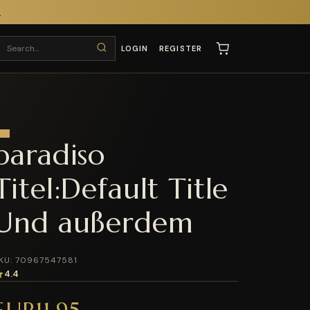
T
LOGIN
REGISTER
paradiso
Titel:Default Title
Und außerdem
KU: 70967547581
4.4
EUR11.95