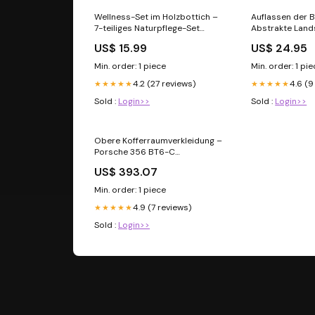
Wellness-Set im Holzbottich –
Auflassen der B
7-teiliges Naturpflege-Set
Abstrakte Land
natürliches Retinol
US$ 15.99
US$ 24.95
Min. order: 1 piece
Min. order: 1 pi
4.2 (27 reviews)
4.6 (9
★★★★★
★★★★★
Sold :
Login>>
Sold :
Login>>
Obere Kofferraumverkleidung –
Porsche 356 BT6-C
Distanzscheiben G-Modell
US$ 393.07
Min. order: 1 piece
4.9 (7 reviews)
★★★★★
Sold :
Login>>