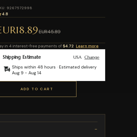
KU: 9267572998
4.8
EUR18.89
EUR45.89
ay in 4 interest-free payments of
$4.72
Learn more
Shipping Estimate
USA
Change
Ships within 48 hours · Estimated delivery
Aug 9
-
Aug 14
ADD TO CART