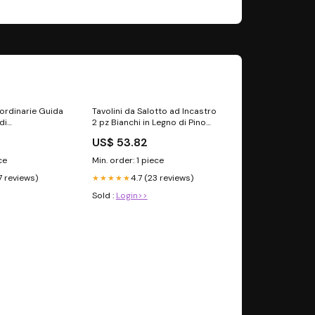
ordinarie Guida
Tavolini da Salotto ad Incastro
di
2 pz Bianchi in Legno di Pino
 fusione e
Hisense
US$ 53.82
, Università
ce
Min. order: 1 piece
7 reviews)
4.7 (23 reviews)
★★★★★
Sold :
Login>>