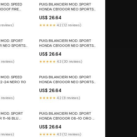
I MOD. SPEED
PUIG BILANCIERI MOD. SPORT
1000F FIRE
HONDA CB1000R NEO SPORTS
ERO 1000 RF
CAFE 18-20 BLU VN 1500
US$ 26.64
VULCAN CLASSIC
 reviews)
★★★★★
4.2 (12 reviews)
I MOD. SPORT
PUIG BILANCIERI MOD. SPORT
R NEO SPORTS
HONDA CB1000R NEO SPORTS
O SCRAMBLER
CAFE 18-20 ROSSO scrambler
US$ 26.64
1100
 reviews)
★★★★★
4.3 (30 reviews)
I MOD. SPEED
PUIG BILANCIERI MOD. SPORT
2-24 NERO 110
HONDA CB1000R NEO SPORTS
CAFE 21-25 NERO SR150
US$ 26.64
 reviews)
★★★★★
4.2 (8 reviews)
I MOD. SPORT
PUIG BILANCIERI MOD. SPORT
11-16 BLU
HONDA CB1000R 08-10 ORO K
S 1300
US$ 26.64
 reviews)
★★★★★
4.3 (12 reviews)