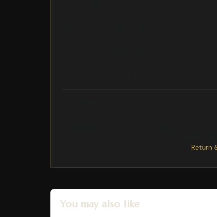
Serie: Kakegurui
Le lenti cosplay Marin Yellow riproducono uno sgu
L'effetto finale è particolarmente scenografico e
Personaggio: All Might
Lenti Cosplay - White Walker Green 14.50 mm Ere
effetto horror in tonalit verde. Il contrasto del
indicate per Halloween, zombie, vampiri, demoni, 
pupillare pi stretto dello standard e
Exchange/Return Notes
We offer a
30-day
return/exchange service af
Final sale items
are not eligible for returns 
To process your return/exchange,
please co
Please click here for more details>>>
Return 
You may also like