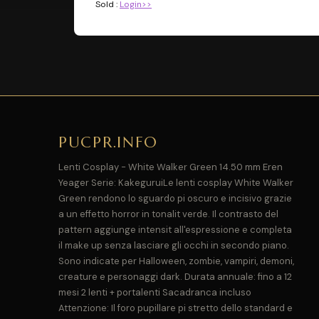
Sold :
Login>>
PUCPR.INFO
Lenti Cosplay - White Walker Green 14.50 mm Eren
Yeager Serie: KakeguruiLe lenti cosplay White Walker
Green rendono lo sguardo pi oscuro e incisivo grazie
a un effetto horror in tonalit verde. Il contrasto del
pattern aggiunge intensit all'espressione e completa
il make up senza lasciare gli occhi in secondo piano.
Sono indicate per Halloween, zombie, vampiri, demoni,
creature e personaggi dark. Durata annuale: fino a 12
mesi 2 lenti + portalenti Sacadranca incluso
Attenzione: Il foro pupillare pi stretto dello standard e