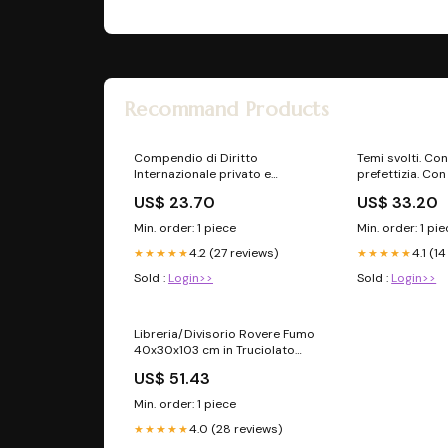
Recommand Products
Compendio di Diritto
Temi svolti. Co
Internazionale privato e
prefettizia. C
processuale 2026 Novità
online - Valerio
US$ 23.70
US$ 33.20
Annalisa Tricar
Min. order: 1 piece
Min. order: 1 pi
4.2 (27 reviews)
4.1 (1
★★★★★
★★★★★
Sold :
Login>>
Sold :
Login>>
Libreria/Divisorio Rovere Fumo
40x30x103 cm in Truciolato
SmartTv
US$ 51.43
Min. order: 1 piece
4.0 (28 reviews)
★★★★★