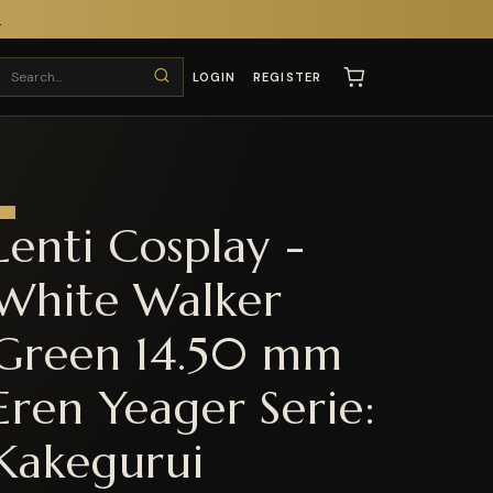
T
LOGIN
REGISTER
Lenti Cosplay -
White Walker
Green 14.50 mm
Eren Yeager Serie:
Kakegurui