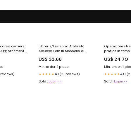
ncorso carriera
Libreria/Divisorio Ambrato
Operazioni stra
on Aggiornamento
41x35x57 cm in Massello di
pratica in tema 
 De Gioia,
Pino SmartTv
trasformazione,
US$ 33.66
US$ 24.70
ico Novità
scissione di Sara Orlando,
Antonio D’Amico
ece
Min. order: 1 piece
Min. order: 1 pie
4 reviews)
4.1 (19 reviews)
4.0 (2
★★★★★
★★★★★
Sold :
Login>>
Sold :
Login>>