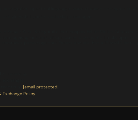
ardo grafico ispirato al linguaggio visivo di anime e manga in tonali
 fa degli occhi il punto focale del personaggio
n Yeager Serie: KakeguruiLe lenti cosplay White Walker Green rendo
 pattern aggiunge intensit all'espressione e completa il make up senza
creature e personaggi dark. Durata annuale: fino a 12 mesi 2 lenti + 
ter receiving.
or exchanges.
ntact us
at
[email protected]
& Exchange Policy