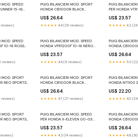
I MOD. SPEED
PUIG BILANCIERI MOD. SPORT
PUIG BILANCIER
UNNER 15-16
HONDA CB1000R BLACK
PER HONDA VTR
EDITION 21-25 ORO MV Agusta
STORM 97-06 N
US$ 26.64
US$ 23.57
TURISMO VELOCE 800 LUSSO
2015-e3
 reviews)
★★★★★
4.4 (28 reviews)
★★★★★
4.2 (24
I MOD. SPEED
PUIG BILANCIERI MOD. SPEED
PUIG BILANCIER
F 10-16 ROSSO
HONDA VFR1200F 10-16 NERO
HONDA CB1000
RR 430
CAFE 18-20 OR
US$ 23.57
US$ 26.64
1100
2 reviews)
★★★★★
4.4 (9 reviews)
★★★★★
5.0 (22
I MOD. SPORT
PUIG BILANCIERI MOD. SPORT
PUIG BILANCIER
R NEO SPORTS
HONDA CB1000R BLACK
HONDA NT1100 2
VER
EDITION 21-25 VERDE UH
US$ 26.64
US$ 22.20
200 ABS/
Burgman 200
4 reviews)
★★★★★
4.7 (27 reviews)
★★★★★
4.0 (29
I MOD. SPORT
PUIG BILANCIERI MOD. SPEED
PUIG BILANCIER
R NEO SPORTS
PER HONDA X-ELEVEN 00-03
HONDA CB1000R 
 KTM TRAVEL
SILVER tmax 530
Benelli
US$ 23.57
US$ 26.64
VENTURE R 2019
 reviews)
★★★★★
4.3 (14 reviews)
★★★★★
4.8 (30