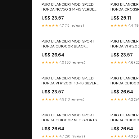
PUIG BILANCIERI MOD. SPEED
PUIG BILANCIER
HONDA NC750 S 14-15 VERDE
HONDA CROSSR
Batteria yamaha TMAX 500
VERDE 50ie
US$ 23.57
US$ 25.11
'08/11
★★★★★
4.7 (15 reviews)
★★★★★
4.4 (19
PUIG BILANCIERI MOD. SPORT
PUIG BILANCIER
HONDA CB1000R BLACK
HONDA VFR1200
EDITION 21-25 ROSSO sh 125
FZ1-N/NA 1000
US$ 26.64
US$ 23.57
★★★★★
4.0 (30 reviews)
★★★★★
4.6 (2
PUIG BILANCIERI MOD. SPEED
PUIG BILANCIER
HONDA VFR1200F 10-16 SILVER
HONDA CB1000
ADVENTURE 990 S
CAFE 18-20 SIL
US$ 23.57
US$ 26.64
MULTISTRADA 1
TOURING
★★★★★
4.3 (13 reviews)
★★★★★
4.2 (2
PUIG BILANCIERI MOD. SPORT
PUIG BILANCIER
HONDA CB1000R NEO SPORTS
HONDA CB1000
CAFE 21-25 ORO 600 F
CAFE 21-25 BLU
US$ 26.64
US$ 26.64
DIVERSION
1290 SUPER AD
★★★★★
4.7 (20 reviews)
★★★★★
4.0 (6