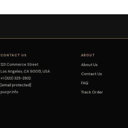
CONTACT US
ABOUT
123 Commerce Street
About Us
Los Angeles, CA 90015, USA
Contact Us
+1 (323) 325-2832
FAQ
[email protected]
pucpr.info
Track Order