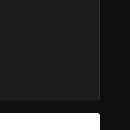
tà giallo
no lo sguardo pi oscuro e incisivo grazie a un
 lasciare gli occhi in secondo piano. Sono
portalenti Sacadranca incluso Attenzione: Il foro